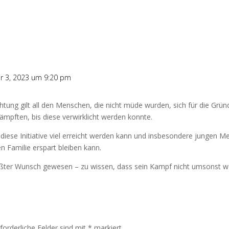
 3, 2023 um 9:20 pm
ung gilt all den Menschen, die nicht müde wurden, sich für die Grün
ämpften, bis diese verwirklicht werden konnte.
h diese Initiative viel erreicht werden kann und insbesondere jungen M
 Familie erspart bleiben kann.
ößter Wunsch gewesen – zu wissen, dass sein Kampf nicht umsonst w
rforderliche Felder sind mit
*
markiert