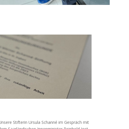
Unsere Stifterin Ursula Schanné im Gespräch mit
dem Saarländischen Innenminister Reinhold Jost.