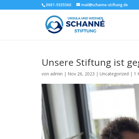
0681-9335560
mail@schanne-stiftung.de
Unsere Stiftung ist g
von
admin
|
Nov 26, 2023
|
Uncategorized
|
1 